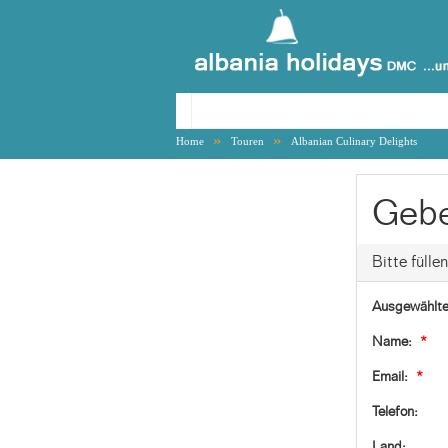
»
»
Home
Touren
Albanian Culinary Delights
Gebe
Bitte fülle
Ausgewählte
Name:
*
Email:
*
Telefon:
Land: