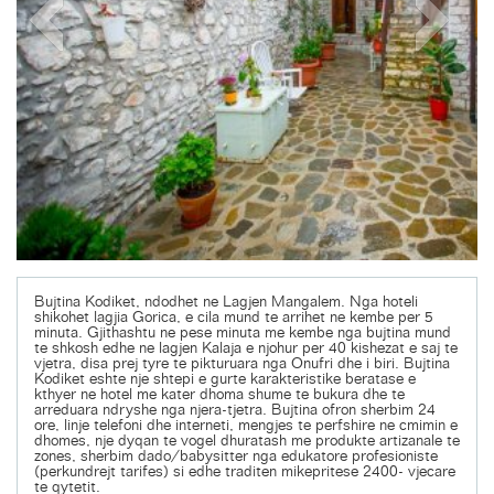
Bujtina Kodiket, ndodhet ne Lagjen Mangalem. Nga hoteli
shikohet lagjia Gorica, e cila mund te arrihet ne kembe per 5
minuta. Gjithashtu ne pese minuta me kembe nga bujtina mund
te shkosh edhe ne lagjen Kalaja e njohur per 40 kishezat e saj te
vjetra, disa prej tyre te pikturuara nga Onufri dhe i biri. Bujtina
Kodiket eshte nje shtepi e gurte karakteristike beratase e
kthyer ne hotel me kater dhoma shume te bukura dhe te
arreduara ndryshe nga njera-tjetra. Bujtina ofron sherbim 24
ore, linje telefoni dhe interneti, mengjes te perfshire ne cmimin e
dhomes, nje dyqan te vogel dhuratash me produkte artizanale te
zones, sherbim dado/babysitter nga edukatore profesioniste
(perkundrejt tarifes) si edhe traditen mikepritese 2400- vjecare
te qytetit.