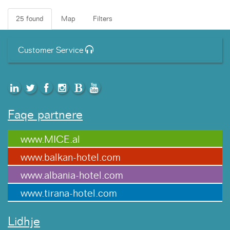
25 found
Map
Filters
Customer Service
Faqe partnere
www.MICE.al
www.balkan-hotel.com
www.albania-hotel.com
www.tirana-hotel.com
Lidhje