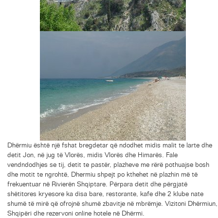
Dhërmiu është një fshat bregdetar që ndodhet midis malit te larte dhe
detit Jon, në jug të Vlorës, midis Vlorës dhe Himarës. Fale
vendndodhjes se tij, detit te pastër, plazheve me rërë pothuajse bosh
dhe motit te ngrohtë, Dhermiu shpejt po kthehet në plazhin më të
frekuentuar në Rivierën Shqiptare. Përpara detit dhe përgjatë
shëtitores kryesore ka disa bare, restorante, kafe dhe 2 klube nate
shumë të mirë që ofrojnë shumë zbavitje në mbrëmje. Vizitoni Dhërmiun,
Shqipëri dhe rezervoni online hotele në Dhërmi.