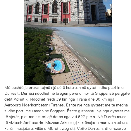
Më poshtë ju prezantojmë një sërë hotelesh në qytetin dhe plazhin e
Durrësit. Durrësi ndodhet në bregun perëndimor të Shqipërisë përgjatë
detit Adriatik. Ndodhet rreth 39 km nga Tirana dhe 30 km nga
Aeroporti Ndërkombëtar i Tiranës. Është një nga qytetet më të mëdha
si dhe porti më i madh në Shqipëri. Është gjithashtu një nga qytetet më
të vjetër, plot me histori që daton nga viti 627 p.e.s. Në Durrës mund
të vizitoni: Amfiteatrin, Muzeun Arkeologjik, rrënojat e mureve rrethues,
kullën mesjetare, vilën e Mbretit Zog etj. Vizito Durresin, dhe rezervo