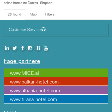
online hotele ne Durres, Shqiperi
25 found
Map
Filters
Customer Service
Faqe partnere
www.MICE.al
www.balkan-hotel.com
www.albania-hotel.com
www.tirana-hotel.com