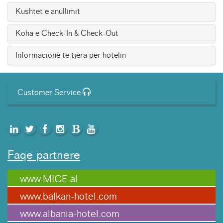
Kushtet e anullimit
Koha e Check-In & Check-Out
Informacione te tjera per hotelin
Customer Service
Faqe partnere
www.MICE.al
www.balkan-hotel.com
www.albania-hotel.com