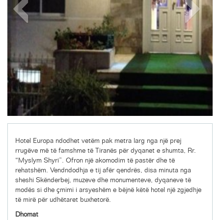
Hotel Europa ndodhet vetëm pak metra larg nga një prej
rrugëve më të famshme të Tiranës për dyqanet e shumta, Rr.
“Myslym Shyri”. Ofron një akomodim të pastër dhe të
rehatshëm. Vendndodhja e tij afër qendrës, disa minuta nga
sheshi Skënderbej, muzeve dhe monumenteve, dyqaneve të
modës si dhe çmimi i arsyeshëm e bëjnë këtë hotel një zgjedhje
të mirë për udhëtaret buxhetorë.
Dhomat